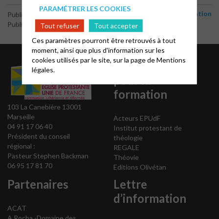
PARAMÉTRER LES COOKIES
Communication
Publié le 6 mars 2026
Publié par le webmaster
Tout refuser
Tout accepter
Ces paramètres pourront être retrouvés à tout
moment, ainsi que plus d'information sur les
cookies utilisés par le site, sur la page de
Mentions
Liens utiles
légales.
pour la
formation
103 La Canebière 13001
Marseille
Acteurs EPUdF
04 91 17 06 40
Institut protestant de
Président du conseil
théologie
régional :
REGALE
Pasteur Stephen Backman
Théovie
06 95 17 81 70
Editions Olivétan
Partenaires
Lettre
d’information
ACAT
A Rocha -Domaine des