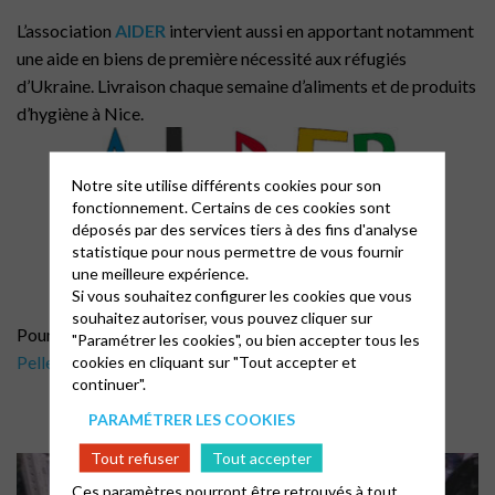
L’association
AIDER
intervient aussi en apportant notamment
une aide en biens de première nécessité aux réfugiés
d’Ukraine. Livraison chaque semaine d’aliments et de produits
d’hygiène à Nice.
Notre site utilise différents cookies pour son
fonctionnement. Certains de ces cookies sont
déposés par des services tiers à des fins d'analyse
statistique pour nous permettre de vous fournir
une meilleure expérience.
Si vous souhaitez configurer les cookies que vous
souhaitez autoriser, vous pouvez cliquer sur
Pour en savoir plus contacter le président
Jean-Marc
"Paramétrer les cookies", ou bien accepter tous les
cookies en cliquant sur "Tout accepter et
Pellegrini
continuer".
PARAMÉTRER LES COOKIES
Tout refuser
Tout accepter
Ces paramètres pourront être retrouvés à tout