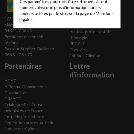
pour la
Ces paramètres pourront être retrouvés à tout
moment, ainsi que plus d'information sur les
formation
cookies utilisés par le site, sur la page de
Mentions
103 La Canebière 13001
légales.
Marseille
Acteurs EPUdF
04 91 17 06 40
Institut protestant de
Président du conseil
théologie
régional :
REGALE
Pasteur Stephen Backman
Théovie
06 95 17 81 70
Editions Olivétan
Partenaires
Lettre
d’information
ACAT
A Rocha -Domaine des
Courmettes
CIMADE
Eclaireurs/Eclaireuses
unionistes de France
Entraide protestante
Fédération protestante de
France en régions