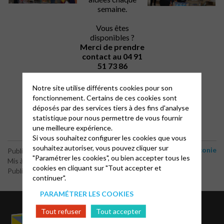
semaine.
Vous êtes
disponibles ?
Merci de prendre
contact au 04 91
51 73 86
ou par
courriel
Notre site utilise différents cookies pour son
fonctionnement. Certains de ces cookies sont
déposés par des services tiers à des fins d'analyse
statistique pour nous permettre de vous fournir
une meilleure expérience.
Si vous souhaitez configurer les cookies que vous
souhaitez autoriser, vous pouvez cliquer sur
Diaconie
Publié le 11 janvier 2019
"Paramétrer les cookies", ou bien accepter tous les
Mis à jour le 6 mars 2019
cookies en cliquant sur "Tout accepter et
Publié par le webmaster
continuer".
PARAMÉTRER LES COOKIES
Liens utiles
Tout refuser
Tout accepter