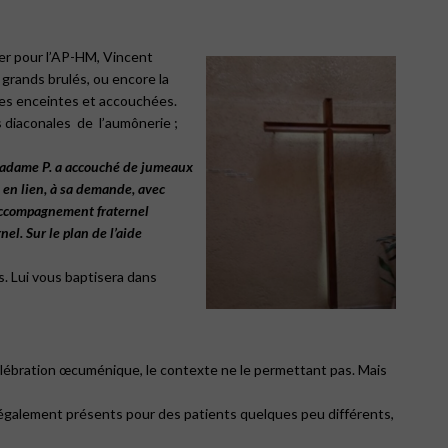
ier pour l’AP-HM, Vincent
 grands brulés, ou encore la
mes enceintes et accouchées.
s diaconales
de
l’aumônerie ;
adame
P.
a
accouché
de
jumeaux
en
lien,
à
sa
demande,
avec
ccompagnement
fraternel
rnel.
Sur
le
plan
de
l’aide
s. Lui vous baptisera dans
célébration œcuménique, le contexte ne le permettant pas. Mais
également présents pour des patients quelques peu différents,