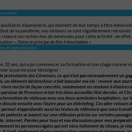
pe analytics
auxiliaires d’aumônerie, qui donnent de leur temps à titre bénévol
ébut de la pandémie, nos visiteurs se sont régulièrement retrouvés f
relancé ses recherches de bénévoles pour cette activité : en effet,
rmation ».
(Selon le principe du film Intouchables «
kies de type analytics
oé, 32 ans, qui a pu commencer sa formation et son stage comme visi
ner la parole pour témoigner :
le
protestante
des
Cévennes,
ce
qui
n’est
pas
nécessairement
un
ga
oi,
un
élément
déclencheur
a
fait
basculer
ma
vie
:
revenir
aux
sour
t
vivre
ma
foi
de
façon
concrète,
notamment
en
rendant
à
d’autres
l
a
paroisse
de
Provence
m’ont
très
bien
accueillie
l’été
dernier,
et
Chr
a
formation
de
visiteuse
avec
nos
deux
aumôniers
hospitaliers,
sur
l
e
discute
ensuite
avec
l’autre
pour
un
débriefing.
Ces
aller-retours
d
e
permet
d’approfondir
aussi
les
textes
de
référence
que
nous
travai
es de patients se basent sur une réflexion précise sur certains passa
ble, internet, Paroles pour tous et nos discussions pour mes préparati
amment
les
personnes
âgées
qui
ont
vécu
tellement
de
choses,
je
réal
.
Il
s’agit
réellement
d’une
construction
commune
et
réciproque,
qu