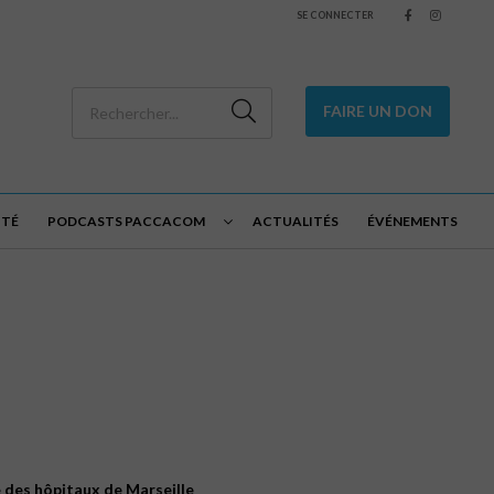
SE CONNECTER
FAIRE UN DON
ITÉ
PODCASTS PACCACOM
ACTUALITÉS
ÉVÉNEMENTS
e
des
hôpitaux
de
Marseille