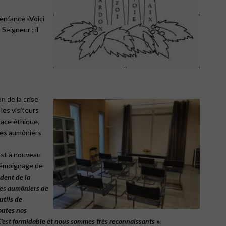
l’enfance
«Voici
 Seigneur ; il
n de la crise
les visiteurs
pace éthique,
 Les aumôniers
est à nouveau
 témoignage de
ident
de
la
les
aumôniers
de
utils
de
outes
nos
’est
formidable
et
nous
sommes
très
reconnaissants
».