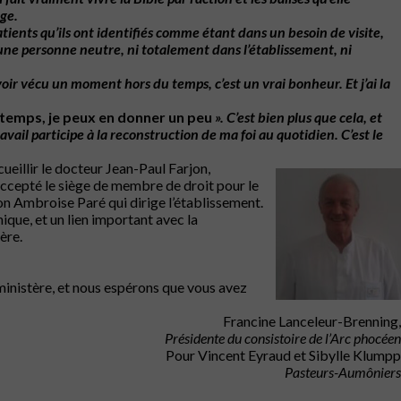
ge.
atients
qu’ils
ont
identifiés
comme
étant
dans
un
besoin
de
visite,
une
personne
neutre,
ni
totalement
dans
l’établissement,
ni
voir
vécu
un
moment
hors
du
temps,
c’est
un
vrai
bonheur.
Et
j’ai
la
u temps, je peux en donner un peu
».
C’est
bien
plus
que
cela,
et
ravail
participe
à
la
reconstruction
de
ma
foi au
quotidien.
C’est
le
cueillir le docteur Jean-Paul Farjon,
accepté le siège de membre de droit pour le
on Ambroise Paré qui dirige l’établissement.
que, et un lien important avec la
ère.
 ministère, et nous espérons que vous avez
Francine Lanceleur-Brenning,
Présidente du consistoire de l’Arc phocéen
Pour Vincent Eyraud et Sibylle Klumpp
Pasteurs-Aumôniers