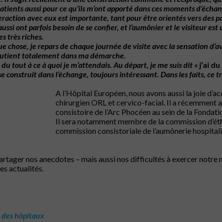
atients
aussi
pour
ce
qu’ils
m’ont
apporté
dans
ces
moments
d’échan
eraction
avec
eux
est
importante,
tant
pour
être
orientés
vers
des
p
aussi
ont
parfois
besoin
de
se
confier,
et
l’aumônier
et
le
visiteur
est
es
très
riches.
ue
chose,
je
repars
de
chaque
journée
de
visite
avec
la
sensation
d’a
utient totalement dans
ma
démarche.
du
tout
à
ce
à
quoi
je
m’attendais.
Au
départ,
je
me
suis
dit
«
j’ai d
se
construit
dans
l’échange,
toujours
intéressant.
Dans
les
faits, ce
t
A l’Hôpital Européen, nous avons aussi la joie d’ac
chirurgien ORL et cervico-facial. Il a récemment 
consistoire de l’Arc Phocéen au sein de la Fondati
Il sera notamment membre de la commission d’éthi
commission consistoriale de l’aumônerie hospitali
 partager nos anecdotes – mais aussi nos difficultés à exercer notre
es actualités.
 des hôpitaux