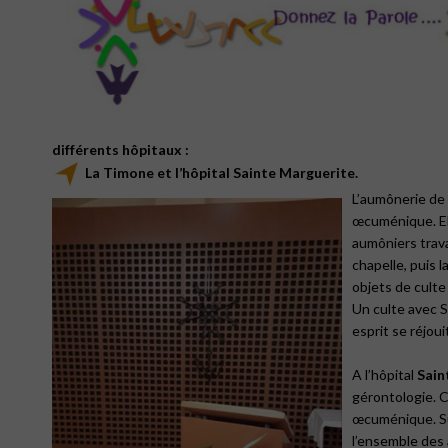
différents hôpitaux :
La
Timone
et
l’hôpital
Sainte Marguerite.
L’aumônerie de
œcuménique. Elle
aumôniers trava
chapelle, puis 
objets de culte
Un culte avec S
esprit se réjou
A l’hôpital
Sain
gérontologie. C
œcuménique. Sur
l’ensemble des 