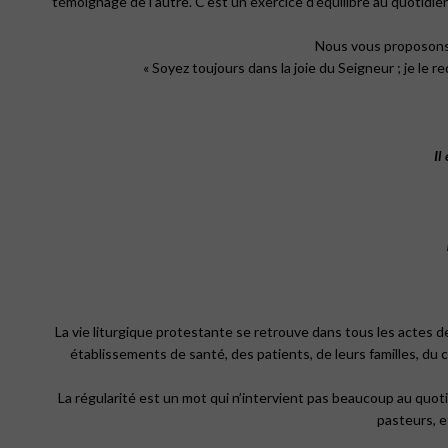
témoignage de l’autre. C’est un exercice d’équilibre au quotidien,
Nous vous proposons d
« Soyez toujours dans la joie du Seigneur ; je le 
Il
La vie liturgique protestante se retrouve dans tous les actes d
établissements de santé, des patients, de leurs familles, du c
La régularité est un mot qui n’intervient pas beaucoup au quot
pasteurs, e