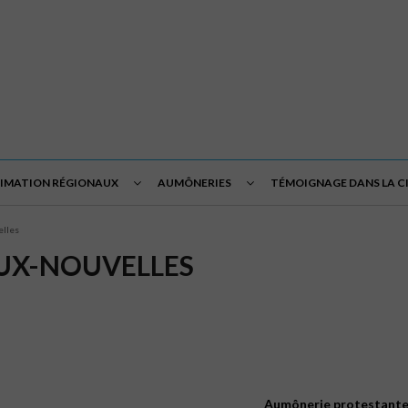
NIMATION RÉGIONAUX
AUMÔNERIES
TÉMOIGNAGE DANS LA C
elles
UX-NOUVELLES
Aumônerie
protestant