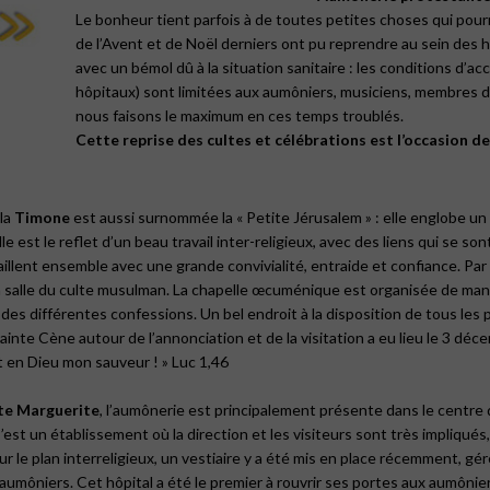
Le bonheur tient parfois à de toutes petites choses qui pour
de l’Avent et de Noël derniers ont pu reprendre au sein des h
avec un bémol dû à la situation sanitaire : les conditions d’ac
hôpitaux) sont limitées aux aumôniers, musiciens, membres de
nous faisons le maximum en ces temps troublés.
Cette reprise des cultes et célébrations est l’occasion de 
 la
Timone
est aussi surnommée la « Petite Jérusalem » : elle englobe 
 est le reflet d’un beau travail inter-religieux, avec des liens qui se son
illent ensemble avec une grande convivialité, entraide et confiance. Par 
la salle du culte musulman. La chapelle œcuménique est organisée de mani
 des différentes confessions. Un bel endroit à la disposition de tous les 
ainte Cène autour de l’annonciation et de la visitation a eu lieu le 3 déc
it en Dieu mon sauveur ! »
Luc 1,46
te
Marguerite
, l’aumônerie est principalement présente dans le centre
’est un établissement où la direction et les visiteurs sont très impliqués
 le plan interreligieux, un vestiaire y a été mis en place récemment, gér
aumôniers. Cet hôpital a été le premier à rouvrir ses portes aux aumônie