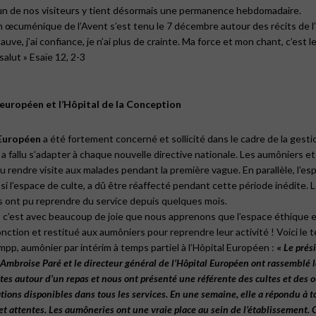
 l’un de nos visiteurs y tient désormais une permanence hebdomadaire.
n œcuménique de l’Avent s’est tenu le 7 décembre autour des récits de 
auve, j’ai confiance, je n’ai plus de crainte. Ma force et mon chant, c’est le
salut »
Esaïe 12, 2-3
 européen et l’Hôpital de la Conception
Européen
a été fortement concerné et sollicité dans le cadre de la gestio
 a fallu s’adapter à chaque nouvelle directive nationale. Les aumôniers et 
pu rendre visite aux malades pendant la première vague. En parallèle, l’es
ssi l’espace de culte, a dû être réaffecté pendant cette période inédite.
rs ont pu reprendre du service depuis quelques mois.
, c’est avec beaucoup de joie que nous apprenons que l’espace éthique 
onction et restitué aux aumôniers pour reprendre leur activité ! Voici le
umpp, aumônier par intérim à temps partiel à l’Hôpital Européen :
«
Le
prés
Ambroise
Paré
et
le
directeur
général
de
l’Hôpital
Européen
ont
rassemblé
tes
autour
d’un
repas
et
nous
ont présenté
une
référente
des
cultes
et des
o
tions
disponibles
dans
tous
les
services.
En
une
semaine,
elle
a
répondu
à
t
et
attentes.
Les
aumôneries
ont
une
vraie
place
au
sein
de
l’établissement.
C