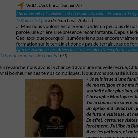
Voilà,
c’est
fini
…
(Sur l’air de «
Afin de visualiser les vidéos il est nécessaire d'accepter les cookies de ty
">Voilà c’est fini
» de Jean Louis Aubert)
… Mais nous voulons encore vous parler un peu plus de nos 
parole, une prière, une présence réconfortante. Depuis le d
Ceci explique pourquoi l’aumônerie n’a pas encore vraiment 
formation sur le terrain et donc « pas de terrain, pas de fo
Afin de visualiser les vidéos il est nécessaire d'accepter les coo
">Pas de bras, pas de chocolat
» !!)
En revanche, nous avons la chance d’avoir une nouvelle recrue, Chl
vrai bonheur en ces temps compliqués. Nous avons souhaité lui don
«
Je
suis
issue
d’une
famil
de
ma
religion
et
de
ma
f
souhaité
aller
plus
loin,
e
Christophe
Montoya
et
l
J’ai
la
chance
de
suivre
m
un
après-midi
avec
l’un,
j
de
future
visiteuse,
et
m
En effet, certaines visit
forcément. J’utilise la Bi
Avec
les
patients,
et
not
apporter
par
ma
présence