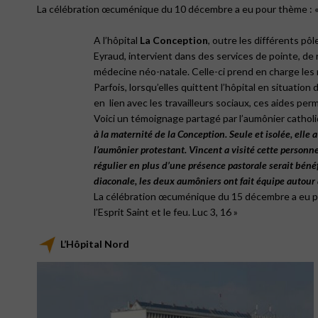
La célébration œcuménique du 10 décembre a eu pour thème : « l
A l’hôpital
La Conception
, outre les différents pô
Eyraud, intervient dans des services de pointe, de 
médecine néo-natale. Celle-ci prend en charge les
Parfois, lorsqu’elles quittent l’hôpital en situati
en
lien avec les travailleurs sociaux, ces aides perm
Voici un témoignage partagé par l’aumônier cathol
à
la
maternité
de
la
Conception.
Seule
et
isolée,
elle
a
l’aumônier
protestant.
Vincent
a
visité
cette
personn
régulier
en
plus
d’une
présence
pastorale
serait
bénéf
diaconale,
les
deux
aumôniers
ont
fait
équipe
autour
La célébration œcuménique du 15 décembre a eu 
l’Esprit Saint et le feu.
Luc 3, 16 »
L’Hôpital Nord