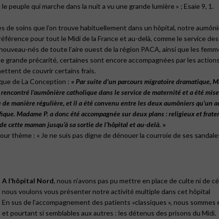
e peuple qui marche dans la nuit a vu une grande lumière »
; Esaïe 9, 1.
les de soins que l’on trouve habituellement dans un hôpital, notre aumôn
référence pour tout le Midi de la France et au-delà, comme le service des
 nouveau-nés de toute l’aire ouest de la région PACA, ainsi que les fem
on de grande précarité, certaines sont encore accompagnées par les action
ettent de couvrir certains frais.
ique de La Conception :
«
Par
suite
d’un
parcours
migratoire
dramatique,
M
rencontré
l’aumônière
catholique
dans
le
service
de
maternité
et
a
été
mise
e
de
manière
régulière,
et
il
a
été
convenu
entre
les
deux
aumôniers
qu’un
a
ique.
Madame
P.
a
donc
été
accompagnée
sur
deux
plans
:
religieux
et
frate
de
cette
maman
jusqu’à
sa
sortie
de
l’hôpital
et
au-delà.
»
pour thème :
« Je ne suis pas digne de dénouer la courroie de ses sandale
A l’hôpital Nord
, nous n’avons pas pu mettre en place de culte ni de 
nous voulons vous présenter notre activité multiple dans cet hôpital
En sus de l’accompagnement des patients «classiques », nous sommes 
et pourtant si semblables aux autres :
les
détenus
des
prisons
du
Midi.