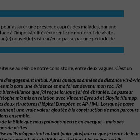
e pour assurer une présence auprès des malades, par une
ace à l’impossibilité récurrente de non-droit de visite.
 un(e) nouvel(le) visiteur/euse passe par une période de
teuse au sein de notre consistoire, entre deux vagues. C’est un
ge
d’engagement
initial.
Après
quelques
années
de
distance
vis-à-vis
ces
m’a
paru
une
évidence
et
ma
foi
est
devenu
mon
roc.
J’ai
a
bienveillance
que j’ai
reçue
lorsque
j’ai
été
ébranlée.
Le
pasteur
istophe
m’a
mis
en
relation
avec
Vincent
Eyraud
et
Sibylle
Klumpp.
es
deux
structures
(Hôpital
Européen
et
AP-HM).
Lorsque
je
passe
onnent
une
vraie
valeur ajoutée
à
la
construction
de
mon
parcours
llons
ensemble.
ges de la Bible que nous pouvons mettre en exergue – mais pas
ons de visites
ise
qu’ils
m’apportent
autant
(voire
plus)
que
ce
que
je
tente
de
leur
i
fait
vraiment
vivre
la
Bible
par
l’action
et
les
balises
qu’elle