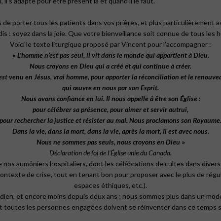
 il s’adapte pour être présent là et quand il le faut.
e porter tous les patients dans vos prières, et plus particulièrement av
redis : soyez dans la joie. Que votre bienveillance soit connue de tous le
Voici le texte liturgique proposé par Vincent pour l’accompagner :
«
L’homme
n’est
pas
seul,
il
vit
dans le
monde qui
appartient
à
Dieu.
Nous
croyons
en
Dieu
qui
a
créé
et
qui
continue
à
créer.
est
venu
en
Jésus,
vrai
homme,
pour
apporter
la
réconciliation
et
le
renouve
qui
œuvre
en
nous
par
son
Esprit.
Nous
avons
confiance
en
lui.
Il
nous
appelle
à
être
son
Église
:
pour
célébrer
sa
présence,
pour
aimer
et
servir
autrui,
pour
rechercher
la
justice
et
résister au
mal.
Nous
proclamons son Royaume
Dans
la
vie,
dans la
mort,
dans
la
vie,
après
la
mort,
Il
est
avec
nous.
Nous
ne
sommes
pas
seuls,
nous
croyons
en
Dieu
»
Déclaration de foi de l’Église unie du Canada.
e nos aumôniers hospitaliers, dont les célébrations de cultes dans diver
ontexte de crise, tout en tenant bon pour proposer avec le plus de régula
espaces éthiques, etc.).
idien, et encore moins depuis deux ans ; nous sommes plus dans un mode 
t toutes les personnes engagées doivent se réinventer dans ce temps si 