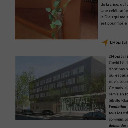
de la crise, et
Une célébratio
le Dieu qui me s
est pour moi le 
L’Hôpital
L’
Hôpital
Covid19. Il
n’ont pas 
qui est au
et visiteu
Ce mois-ci
remis en f
Sibylle Kl
Fondation
tous
les
cul
communica
demandes