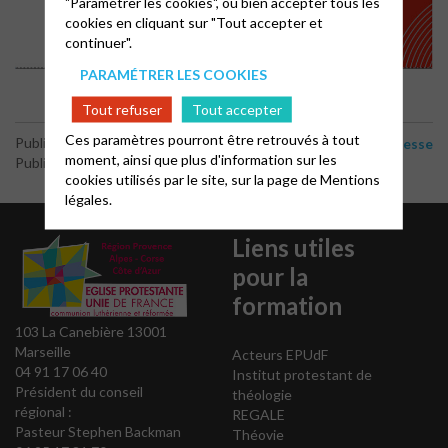
"Paramétrer les cookies", ou bien accepter tous les
cookies en cliquant sur "Tout accepter et
continuer".
PARAMÉTRER LES COOKIES
Tout refuser
Tout accepter
Ces paramètres pourront être retrouvés à tout
-
Publié le 25 mai 2023
Diaconie
Jeunesse
moment, ainsi que plus d'information sur les
Publié par le webmaster
cookies utilisés par le site, sur la page de
Mentions
légales.
Liens utiles
pour la
formation
103 La Canebière 13001
Marseille
Acteurs EPUdF
04 91 17 06 40
Institut protestant de
Président du conseil
théologie
régional :
REGALE
Pasteur Stephen Backman
Théovie