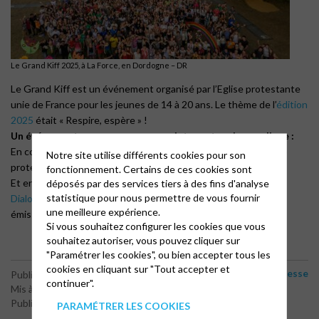
Le Grand Kiff 2025, à La Force, en Dordogne – DR
Le Grand Kiff est un événement organisé par l’Eglise protestante
unie de France pour les jeunes de 14 à 20 ans. Le thème de l’
édition
2025
était « Respire, espère » !
Un événement que vous pouvez maintenant revivre en ligne :
En consultant les
Echos du Grand Kiff 2025
publiés par l’Eglise
Notre site utilise différents cookies pour son
protestante unie de France.
fonctionnement. Certains de ces cookies sont
Et en parcourant la
newsletter spéciale Grand Kiff de radio
déposés par des services tiers à des fins d'analyse
statistique pour nous permettre de vous fournir
Dialogue RCF
: vous y retrouverez de nombreux reportages,
une meilleure expérience.
émissions et articles!
Si vous souhaitez configurer les cookies que vous
souhaitez autoriser, vous pouvez cliquer sur
"Paramétrer les cookies", ou bien accepter tous les
cookies en cliquant sur "Tout accepter et
Jeunesse
Publié le 18 juillet 2025
continuer".
Mis à jour le 13 août 2025
Publié par le webmaster
PARAMÉTRER LES COOKIES