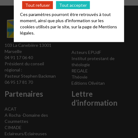
Tout refuser
Tout accepter
Ces paramètres pourront être retrouvés à tout
Liens utiles
moment, ainsi que plus d'information sur les
pour la
cookies utilisés par le site, sur la page de
Mentions
légales.
formation
103 La Canebière 13001
Marseille
Acteurs EPUdF
04 91 17 06 40
Institut protestant de
Président du conseil
théologie
régional :
REGALE
Pasteur Stephen Backman
Théovie
06 95 17 81 70
Editions Olivétan
Partenaires
Lettre
d’information
ACAT
A Rocha -Domaine des
Courmettes
CIMADE
Eclaireurs/Eclaireuses