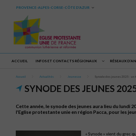
PROVENCE-ALPES-CORSE-CÔTE D’AZUR
ACCUEIL
INFOS ET CONTACTS RÉGIONAUX
RÉSEAUX D’A
Accueil
Actualités
Jeunesse
Synode des jeunes 2025 : un t
SYNODE DES JEUNES 2025
Cette année, le synode des jeunes aura lieu du lundi 
l'Eglise protestante unie en région Pacca, pour les jeu
« Synode » vient du grec qu