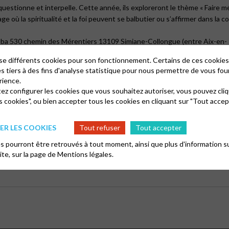
uestionne et interpelle. Cette année, ils exploreront le thème « Faire mém
e où la spiritualité et la foi peuvent se balbutier ou s’affirmer dans la con
ba 530 chemin des Mérentiers 13109 Simiane-Collongue (entre Aix-en- P
lise différents cookies pour son fonctionnement. Certains de ces cooki
e 14 h au mercredi 22 octobre 15 h.
es tiers à des fins d'analyse statistique pour nous permettre de vous fou
rience.
e en charge par la région), frais de transport à la charge des participants.
tez configurer les cookies que vous souhaitez autoriser, vous pouvez cliq
s cookies", ou bien accepter tous les cookies en cliquant sur "Tout accep
e Kalpakdjian 04 91 17 06 40 nathalie.kalpakdjian@epudf.org
R LES COOKIES
Tout refuser
Tout accepter
 synode des jeunes 2025
 pourront être retrouvés à tout moment, ainsi que plus d'information su
e des jeunes : EPU-PACCA.
site, sur la page de
Mentions légales.