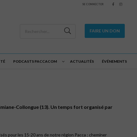
SE CONNECTER
FAIRE UN DON
ITÉ
PODCASTS PACCACOM
ACTUALITÉS
ÉVÉNEMENTS
 Simiane-Collongue (13). Un temps fort organisé par
anisés pour les 15-20 ans de notre région Pacca : cheminer