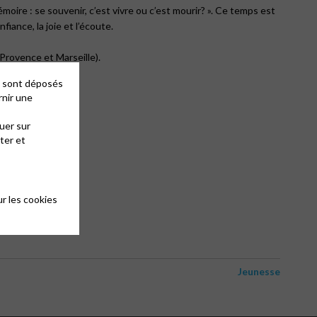
oire : se souvenir, c’est vivre ou c’est mourir? ». Ce temps est
fiance, la joie et l’écoute.
rovence et Marseille).
es sont déposés
rnir une
uer sur
ter et
r les cookies
Jeunesse