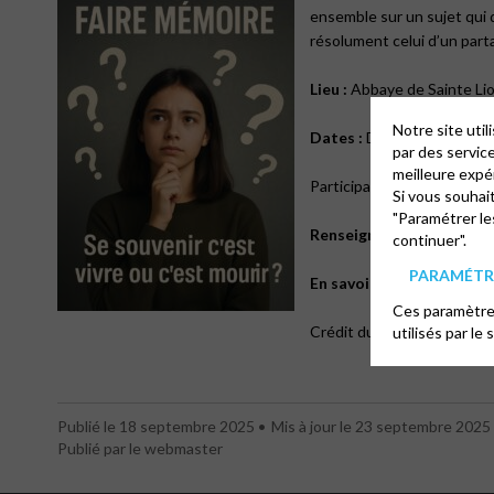
ensemble sur un sujet qui q
résolument celui d’un partag
Lieu :
Abbaye de Sainte Lio
Notre site uti
Dates
:
Du lundi 20 octobr
par des servic
meilleure expé
Participation gratuite (pris
Si vous souhai
"Paramétrer le
Renseignements :
Nathali
continuer".
PARAMÉTRE
En savoir plus :
Plaquette
Ces paramètres
Crédit du visuel du synod
utilisés par le 
Publié le 18 septembre 2025
Mis à jour le 23 septembre 2025
Publié par le webmaster