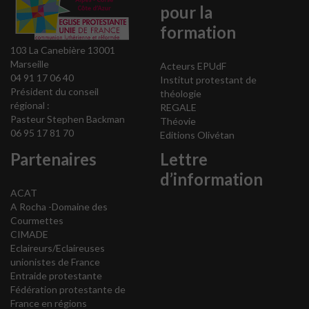
pour la
formation
103 La Canebière 13001
Marseille
Acteurs EPUdF
04 91 17 06 40
Institut protestant de
Président du conseil
théologie
régional :
REGALE
Pasteur Stephen Backman
Théovie
06 95 17 81 70
Editions Olivétan
Partenaires
Lettre
d’information
ACAT
A Rocha -Domaine des
Courmettes
CIMADE
Eclaireurs/Eclaireuses
unionistes de France
Entraide protestante
Fédération protestante de
France en régions