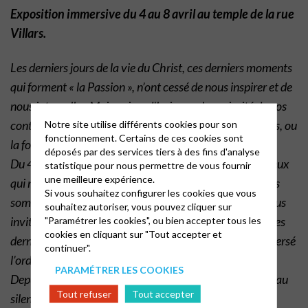
Exposition immersive du 4 au 8 avril au temple de la rue
Villars.
Les derniers jours de la vie du Christ, ces derniers moments
qui forment « la Passion », n’ont cessé de nous inspirer et de
nous interpeller. Mais aujourd’hui, pour la majorité de nos
contemporains, quels liens font-ils entre Pâques et Jésus, ou
Notre site utilise différents cookies pour son
fonctionnement. Certains de ces cookies sont
la foi chrétienne ?
déposés par des services tiers à des fins d'analyse
Du 4 au 8 avril, nous proposons d’ouvrir nos locaux à ceux
statistique pour nous permettre de vous fournir
une meilleure expérience.
qui n’y viennent pas, tout comme aux habitués que nous
Si vous souhaitez configurer les cookies que vous
sommes. À travers cette exposition immersive, nous vous
souhaitez autoriser, vous pouvez cliquer sur
invitons à marcher dans les pas du Christ et à revisiter les
"Paramétrer les cookies", ou bien accepter tous les
cookies en cliquant sur "Tout accepter et
derniers moments décisifs de la vie de celui qui a bouleversé
continuer".
l’ordre du monde.
PARAMÉTRER LES COOKIES
Depuis son scandale dans le temple de Jérusalem jusqu’au
Tout refuser
Tout accepter
silence du tombeau, vous marcherez après lui de lieu en