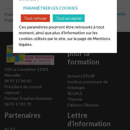
PARAMÉTRER LES COOKIES
Vie spirituelle
Publié le 5 avril 2026
Tout refuser
Tout accepter
Publié par le webmaster
Ces paramètres pourront être retrouvés à tout
moment, ainsi que plus d'information sur les
cookies utilisés par le site, sur la page de
Mentions
Liens utiles
légales.
pour la
formation
103 La Canebière 13001
Marseille
Acteurs EPUdF
04 91 17 06 40
Institut protestant de
Président du conseil
théologie
régional :
REGALE
Pasteur Stephen Backman
Théovie
06 95 17 81 70
Editions Olivétan
Partenaires
Lettre
d’information
ACAT