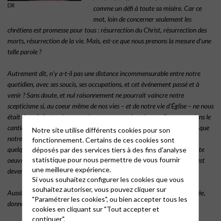
DR
comme un défi à toute sa misère. Car ce
mot, loin de
concerner seulement les
chrétiens est promesse pour tous : résurrection du
Christ, résurrection des
morts, résurrection de la vie. Mais, est-ce que nous
prenons la mesure d’une
telle parole ?
Autrement dit, n’y a-t-il pas une distance incommensurable entre notre
quotidien,
avec ses soucis, ses occupations, et cet événement passé et à
venir ? Sans
doute, et nul raisonnement ne pourrait vaincre notre
scepticisme si, au coeur
même de nos vies – et de notre vie d’Église – ne nous
était donné d’entendre
une voix autre, une voix qui nous dit comme dans le
cantique « Lève-toi, redresse
ton dos ! ». Cette voix nous fait découvrir que
Notre site utilise différents cookies pour son
notre cause n’est jamais
perdue. Jusqu’au bout, et plus loin encore,
fonctionnement. Certains de ces cookies sont
quelqu’un nous appelle, nous
encourage, nous attend. Au regard de cette
déposés par des services tiers à des fins d'analyse
statistique pour nous permettre de vous fournir
oeuvre, la mort est vaincue. Car la
présence du Ressuscité à nos côtés est
une meilleure expérience.
devenue indéfectible.
Si vous souhaitez configurer les cookies que vous
souhaitez autoriser, vous pouvez cliquer sur
Aussi, que les cloches de Pâques qui retentiront sur toute la terre habitée,
"Paramétrer les cookies", ou bien accepter tous les
donnent à tous de partager cette joie présente et cette joie à venir !
cookies en cliquant sur "Tout accepter et
continuer".