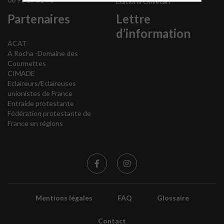
Editions Olivétan
Partenaires
Lettre
d’information
ACAT
A Rocha -Domaine des
Courmettes
CIMADE
Eclaireurs/Eclaireuses
unionistes de France
Entraide protestante
Fédération protestante de
France en régions
Mentions légales
FAQ
Glossaire
Contact