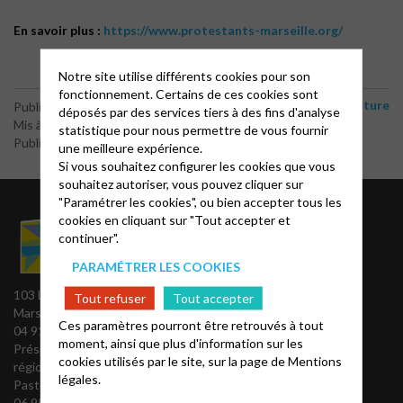
En savoir plus :
https://www.protestants-marseille.org/
Notre site utilise différents cookies pour son
fonctionnement. Certains de ces cookies sont
Culture
Publié le 5 mars 2026
déposés par des services tiers à des fins d'analyse
Mis à jour le 19 mars 2026
statistique pour nous permettre de vous fournir
Publié par le webmaster
une meilleure expérience.
Si vous souhaitez configurer les cookies que vous
souhaitez autoriser, vous pouvez cliquer sur
"Paramétrer les cookies", ou bien accepter tous les
Liens utiles
cookies en cliquant sur "Tout accepter et
continuer".
pour la
PARAMÉTRER LES COOKIES
formation
103 La Canebière 13001
Tout refuser
Tout accepter
Marseille
Acteurs EPUdF
Ces paramètres pourront être retrouvés à tout
04 91 17 06 40
Institut protestant de
moment, ainsi que plus d'information sur les
Président du conseil
théologie
cookies utilisés par le site, sur la page de
Mentions
régional :
REGALE
légales.
Pasteur Stephen Backman
Théovie
06 95 17 81 70