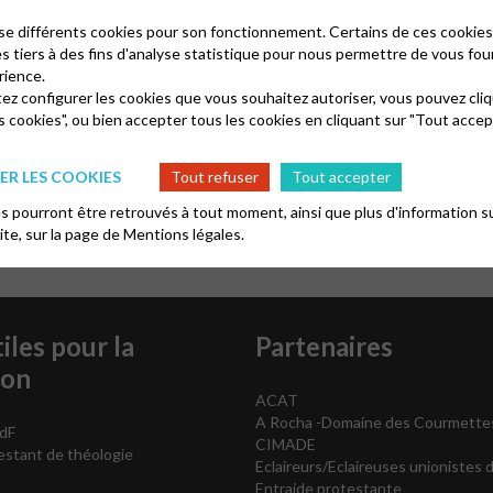
r !
lise différents cookies pour son fonctionnement. Certains de ces cooki
es tiers à des fins d'analyse statistique pour nous permettre de vous fou
rience.
rts de la parole
tez configurer les cookies que vous souhaitez autoriser, vous pouvez cliq
s cookies", ou bien accepter tous les cookies en cliquant sur "Tout accep
ique du festival
, dans le magazine protestant régional
Échanges
R LES COOKIES
Tout refuser
Tout accepter
 pourront être retrouvés à tout moment, ainsi que plus d'information su
site, sur la page de
Mentions légales.
iles pour la
Partenaires
ion
ACAT
A Rocha -Domaine des Courmette
dF
CIMADE
testant de théologie
Eclaireurs/Eclaireuses unionistes 
Entraide protestante