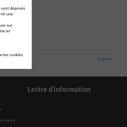
es sont déposés
rnir une
uer sur
ter et
r les cookies
Culture
Lettre d’information
s
de France