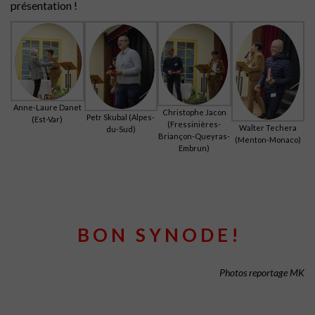
présentation !
Anne-Laure Danet
Christophe Jacon
Petr Skubal (Alpes-
(Est-Var)
(Fressinières-
Walter Techera
du-Sud)
Briançon-Queyras-
(Menton-Monaco)
Embrun)
B O N S Y N O D E !
Photos reportage MK