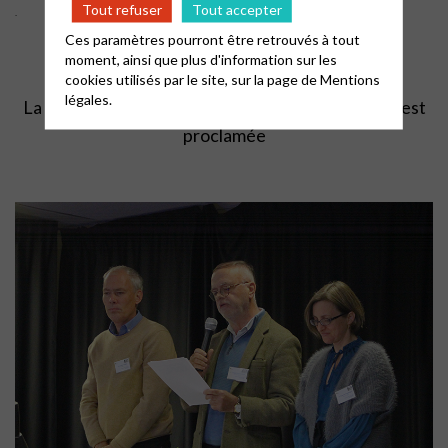
Tout refuser
Tout accepter
.
Ces paramètres pourront être retrouvés à tout
moment, ainsi que plus d'information sur les
cookies utilisés par le site, sur la page de
Mentions
légales.
La
déclaration de foi de l’Eglise protestante unie
est
proclamée