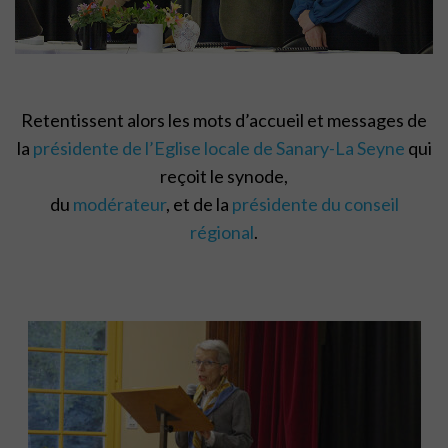
Retentissent alors les mots d’accueil et messages de
la
présidente de l’Eglise locale de Sanary-La Seyne
qui
reçoit le synode,
du
modérateur
, et de la
présidente du conseil
régional
.