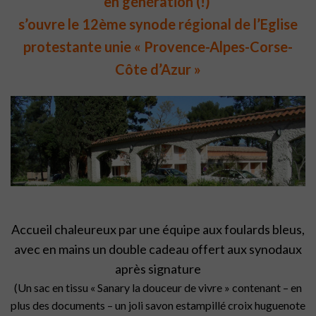
en génération (!)
s’ouvre le 12ème synode régional de l’Eglise
protestante unie « Provence-Alpes-Corse-
Côte d’Azur »
Accueil chaleureux par une équipe aux foulards bleus,
avec en mains un double cadeau offert aux synodaux
après signature
(Un sac en tissu « Sanary la douceur de vivre » contenant – en
plus des documents – un joli savon estampillé croix huguenote