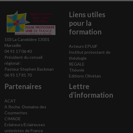
Liens utiles
pour la
formation
103 La Canebière 13001
Marseille
Acteurs EPUdF
04 91 17 06 40
Institut protestant de
Président du conseil
théologie
régional :
REGALE
Pasteur Stephen Backman
Théovie
06 95 17 81 70
Editions Olivétan
Partenaires
Lettre
d’information
ACAT
A Rocha -Domaine des
Courmettes
CIMADE
Eclaireurs/Eclaireuses
unionistes de France