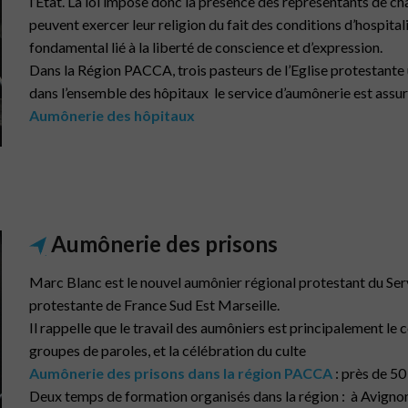
l’État. La loi impose donc la présence des représentants de c
peuvent exercer leur religion du fait des conditions d’hospitali
fondamental lié à la liberté de conscience et d’expression.
Dans la Région PACCA, trois pasteurs de l’Eglise protestante
dans l’ensemble des hôpitaux le service d’aumônerie est assuré
Aumônerie des hôpitaux
Aumônerie des prisons
Marc Blanc est le nouvel aumônier régional protestant du Serv
protestante de France Sud Est Marseille.
Il rappelle que le travail des aumôniers est principalement le c
groupes de paroles, et la célébration du culte
Aumônerie des prisons dans la région PACCA
: près de 5
Deux temps de formation organisés dans la région : à Avigno