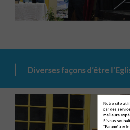
Diverses façons d’être l’Egli
Notre site uti
par des servic
meilleure expé
Si vous souhai
"Paramétrer le