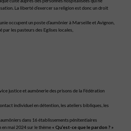
haque culte auprès des personnes hospitalisées qui ne
sation. La liberté d’exercer sa religion est donc un droit
 unie occupent un poste d’aumônier à Marseille et Avignon,
 par les pasteurs des Eglises locales,
ice justice et aumônerie des prisons de la Fédération
ontact individuel en détention, les ateliers bibliques, les
0 aumôniers dans 16 établissements pénitentiaires
n en mai 2024 sur le thème
« Qu’est-ce que le pardon ? »