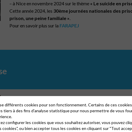
– à Nice en novembre 2024 sur le thème
« Le suicide en pris
Cette année 2024, les
30ème journées nationales des pris
prison, une peine familiale »
.
Pour en savoir plus sur la
FARAPEJ
se
Nouveauté – Ressources – Jumelages =
N
lise différents cookies pour son fonctionnement. Certains de ces cooki
L’objectif est d’aider chaque Église locale à discerner sa voca
es tiers à des fins d'analyse statistique pour nous permettre de vous fou
Églises locales, qui le souhaitent, à mettre en place des proje
rience.
tez configurer les cookies que vous souhaitez autoriser, vous pouvez cliq
projets en direction d’un public externe à l’Église.
s cookies", ou bien accepter tous les cookies en cliquant sur "Tout accep