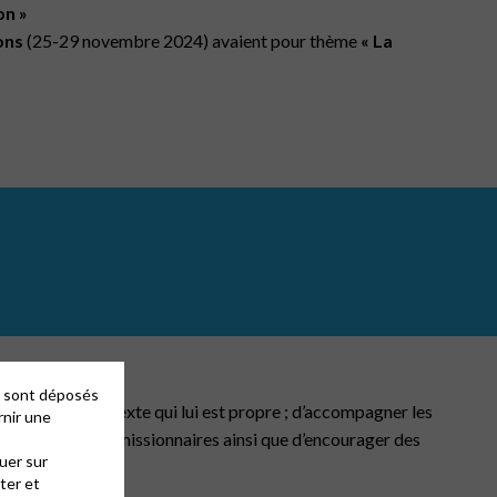
on »
ons
(25-29 novembre 2024) avaient pour thème
« La
 R J
es sont déposés
tion dans le contexte qui lui est propre ; d’accompagner les
rnir une
ts innovateurs et missionnaires ainsi que d’encourager des
uer sur
ter et