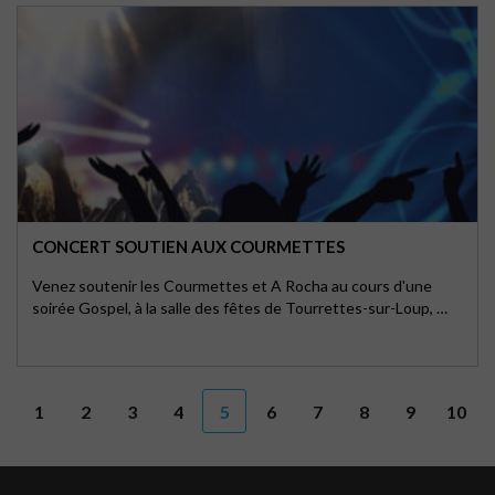
CONCERT SOUTIEN AUX COURMETTES
Venez soutenir les Courmettes et A Rocha au cours d'une
soirée Gospel, à la salle des fêtes de Tourrettes-sur-Loup, …
1
2
3
4
5
6
7
8
9
10