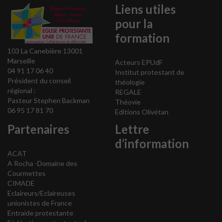
Liens utiles
pour la
formation
103 La Canebière 13001
Marseille
Acteurs EPUdF
04 91 17 06 40
Institut protestant de
Président du conseil
théologie
régional :
REGALE
Pasteur Stephen Backman
Théovie
06 95 17 81 70
Editions Olivétan
Partenaires
Lettre
d’information
ACAT
A Rocha -Domaine des
Courmettes
CIMADE
Eclaireurs/Eclaireuses
unionistes de France
Entraide protestante