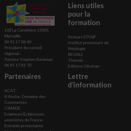
Liens utiles
pour la
formation
103 La Canebière 13001
Marseille
Acteurs EPUdF
04 91 17 06 40
Institut protestant de
Président du conseil
théologie
régional :
REGALE
Pasteur Stephen Backman
Théovie
06 95 17 81 70
Editions Olivétan
Partenaires
Lettre
d’information
ACAT
A Rocha -Domaine des
Courmettes
CIMADE
Eclaireurs/Eclaireuses
unionistes de France
Entraide protestante