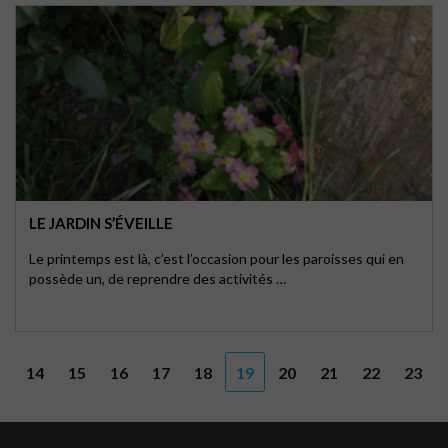
LE JARDIN S’ÉVEILLE
Le printemps est là, c’est l’occasion pour les paroisses qui en
possède un, de reprendre des activités …
14
15
16
17
18
19
20
21
22
23