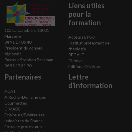
Liens utiles
pour la
formation
103 La Canebière 13001
Marseille
Acteurs EPUdF
04 91 17 06 40
Institut protestant de
Président du conseil
théologie
régional :
REGALE
Pasteur Stephen Backman
Théovie
06 95 17 81 70
Editions Olivétan
Partenaires
Lettre
d’information
ACAT
A Rocha -Domaine des
Courmettes
CIMADE
Eclaireurs/Eclaireuses
unionistes de France
Entraide protestante