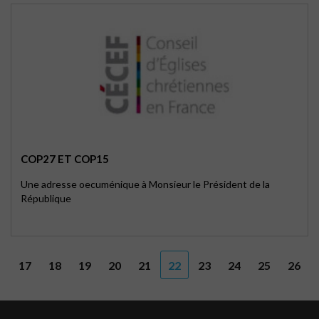
COP27 ET COP15
Une adresse oecuménique à Monsieur le Président de la
République
17
18
19
20
21
22
23
24
25
26